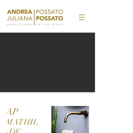
AP
MA
THIL
-DE