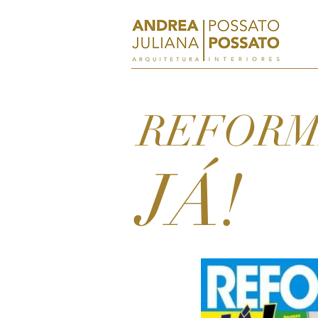
REFOR
JÁ!